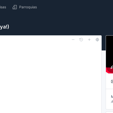
isas
Parroquias
ya!)
A