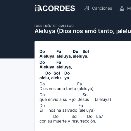
Canciones
M
PADRE NÉSTOR GALLEGO
Aleluya (Dios nos amó tanto, ¡alelu
Aleluya, 
aleluya, 
alelu
ya.     
Aleluya, 
aleluya, 
ale
lu, 
a
lelu    
ya.    
Dios 
nos amó tanto
(aleluya)
que 
envió a su Hijo, Je
sús     
(aleluya)
Él     
nos ha salvado
(aleluya)
con su
muerte 
y
resurrec
ción.