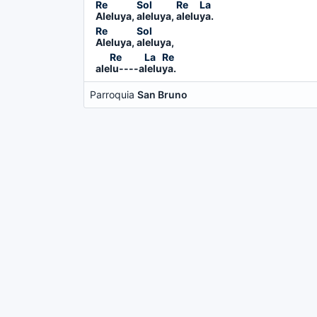
Aleluya, 
aleluya, 
alelu
ya.    
Aleluya, 
aleluya, 
ale
lu----a
lelu
ya.    
Parroquia
San Bruno