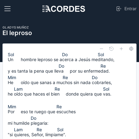
Entrar
GLADYS MUÑOZ
El leproso
Un      
hombre leproso se a
cerca 
a Jesús me
ditando,
y es tanta la pena que lle
va     
por su enferme
dad.
He      
oído que sanas a mu
chos 
sin nada
cobrarles,
he
oído 
que haces el bi
en     
donde quiera que
vas.    
Por     
eso te ruego que
escuches
mi humilde
plegaria:
"si
quieres, 
Se
ñor, 
límpia
me".    