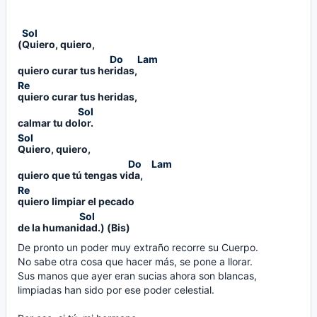
(
Quiero, 
quiero,
quiero curar tus he
ridas,
quiero 
curar tus heridas,
calmar tu do
lor. 
Quiero, 
quiero,
quiero que tú tengas vi
da,    
quiero 
limpiar el pecado
de la humani
dad.) 
(Bis)
De pronto un poder muy extraño recorre su Cuerpo.
No sabe otra cosa que hacer más, se pone a llorar.
Sus manos que ayer eran sucias ahora son blancas,
limpiadas han sido por ese poder celestial.