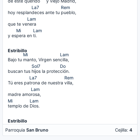
de este que
rido     
y viejo Ma
drid,
hoy resplan
deces 
ante tu
pueblo,
que te ve
nera    
y es
pera 
en
ti.     
Estribillo
Bajo tu
manto, 
Virgen sen
cilla,
buscan tus
hijos 
la protec
ción.
Tú eres pa
trona 
de nuestra
villa,
madre amo
rosa,
templo 
de
Dios.
Estribillo
Parroquia
San Bruno
Cejilla:
4