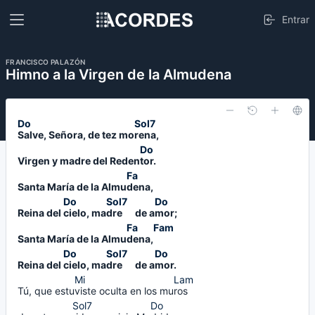
Entrar
FRANCISCO PALAZÓN
Himno a la Virgen de la Almudena
Salve, 
Señora, de tez mo
rena,    
Virgen y madre del Reden
tor.
Santa María de la Almu
dena,
Reina del
cielo, 
ma
dre      
de a
mor;
Santa María de la Almu
dena,
Reina del
cielo, 
ma
dre      
de a
mor.
Tú, que estu
viste 
oculta en los mu
ros     