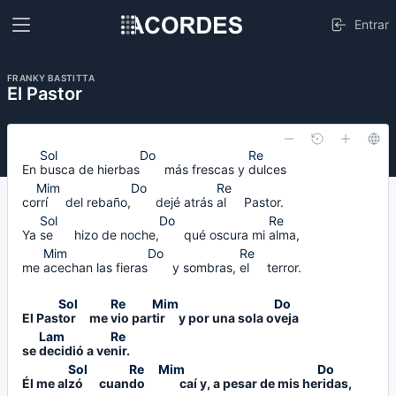
Entrar
FRANKY BASTITTA
El Pastor
En
busca 
de hierbas
más frescas y
dulces 
co
rrí     
del rebaño,
dejé atrás
al     
Pastor.
Ya
se      
hizo de noche,
qué oscura mi
alma, 
me
acechan 
las fieras
y sombras,
el     
terror.
El Pas
tor     
me
vio 
par
tir     
y por una sola o
veja 
se
decidió 
a ve
nir. 
Él me al
zó      
cuan
do     
caí y, a pesar de mis he
ridas, 